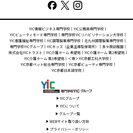
YIC情報ビジネス専門学校
YIC公務員専門学校
YICビューティモード専門学校
専門学校YICリハビリテーション大学校
YIC看護福祉専門学校
YIC調理製菓専門学校
北九州調理製菓専門学校
専門学校YICグループ
YICキッズ（企業主導型保育所）
多々良幼稚園
株式会社YICトラスト
YIC介護ホーム 希望苑
YIC介護ホーム 第2希望苑
YIC介護ホーム 第3希望苑
＜専＞YIC京都工科大学校
YIC京都ペット総合専門学校
YIC京都ビューティ専門学校
YIC京都日本語学院
YICグループ
YICについて
グループ一覧
WEBサイト取り扱い方針
プライバシー・ポリシー