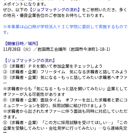
メポイントになります。
ぜひ、以下の
【ジョブマッチングの流れ】
をご参照いただき、多く
の地元・優良企業各位のご参加をお待ちしております。
※本事業は山口県が学校法人ＹＩＣ学院に委託して実施するもので
す。
【開催日時／場所】
11月28日（火）／岩国商工会議所（岩国市今津町1-18-1）
【ジョブマッチングの流れ】
①（求職者）ＰＲを聞いて参加企業をチェックしよう
②（求職者・企業）フリータイム 気になる求職者と話してみよう
③（求職者・企業）気になる・もっと話してみたい求職者へオファ
ー
※求職者からも「気になる・もっと話を聞いてみたい」企業として
オファーが入る可能性があります
④（求職者・企業）面談タイム オファーを出した求職者と更にコ
ミュニケーションを図り、採用試験に結び付けましょう
※求職者から出されたオファーに伴う面談も同時に対応していただ
きます。
⑤（求職者・企業）「この方に採用試験を受けてほしい…」「この
企業を受験してみたい・会社見学に行ってみたい」…なら連絡先交