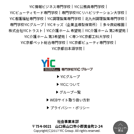
YIC情報ビジネス専門学校
YIC公務員専門学校
YICビューティモード専門学校
専門学校YICリハビリテーション大学校
YIC看護福祉専門学校
YIC調理製菓専門学校
北九州調理製菓専門学校
専門学校YICグループ
YICキッズ（企業主導型保育所）
多々良幼稚園
株式会社YICトラスト
YIC介護ホーム 希望苑
YIC介護ホーム 第2希望苑
YIC介護ホーム 第3希望苑
＜専＞YIC京都工科大学校
YIC京都ペット総合専門学校
YIC京都ビューティ専門学校
YIC京都日本語学院
YICグループ
YICについて
グループ一覧
WEBサイト取り扱い方針
プライバシー・ポリシー
社会事業本部
〒754-0021 山口県山口市小郡黄金町2-24
Copyright(C)2017 YIC Group. All rights reserved.