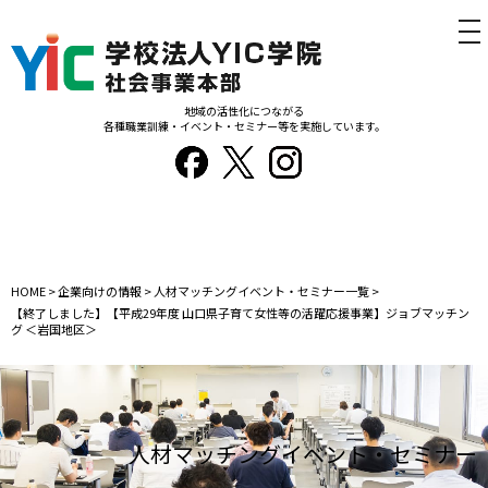
tog
nav
地域の活性化につながる
各種職業訓練・イベント・セミナー等を実施しています。
HOME
>
企業向けの情報
>
人材マッチングイベント・セミナー一覧
>
【終了しました】【平成29年度 山口県子育て女性等の活躍応援事業】ジョブマッチン
グ ＜岩国地区＞
人材マッチングイベント・セミナー