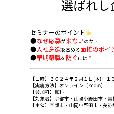
選ばれし
セミナーのポイント
●
なぜ応募
来ない
が
のか？
●
入社意欲
面接のポイ
を高める
●
早期離職
防ぐ
を
には？
【日時】２０２４年２月１日(木) １
【実施方法】オンライン（Zoom）
【参加料】無料
【対象者】宇部市・山陽小野田市・美
【主催】宇部市・山陽小野田市・美祢