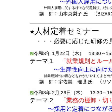
～外国人雇用について、
外国人雇用に関する様々な問題解決、特に外国人
講 師：
山本真梨子 氏 （BIZ
★人材定着セミナー
・・・必要に応じた研修の見
令和8年 1
月22日（木） 13:30～15
テーマ１
「就業規則とルー
～生産性向上に向け
就業規則の内容などをわかりやすくまとめたル
講 師：
宇佐美 理世 氏 （リ
令和8年 2月 26
日（木） 13:30～15
テーマ２
「業務の棚卸・切
～採用と定着につながる、