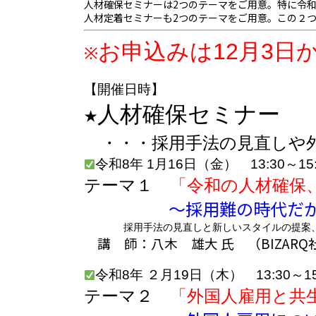
人材確保セミナーは2つのテーマをご用意。特に令
人材定着セミナーも2つのテーマをご用意。この２
お申込みは12月3日
※
【開催日時】
★人材確保セミナー
・・・採用手法の見直しや外
令和8年 1月16日（金） 13:30～15
テーマ１
「令和の人材確保
～採用難の時代だからこ
採用手法の見直しと新しいスタイルの提案、若
講 師：
八木 雄大 氏 （BIZA
令和8年 ２月19日（木） 13:30～15
テーマ２
「外国人雇用と共