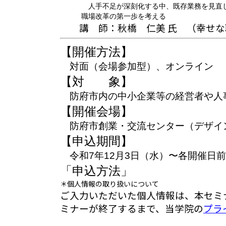
人手不足が深刻化する中、既存業務を見直し、切
職場改革の第一歩を考える
講 師：
秋橋 仁美 氏 （幸せ
【開催方法】
対面（会場参加型）、オンライン
【対 象】
防府市内の中小企業等の経営者や人
【開催会場】
防府市創業・交流センター
（デザイ
【
申込期間】
令和7年12月3日（水）〜各開催日
「申込方法」
＊個人情報の取り扱いについて
ご入力いただいた個人情報は、本セミ
ミナーが終了するまで、当学院の
プラ