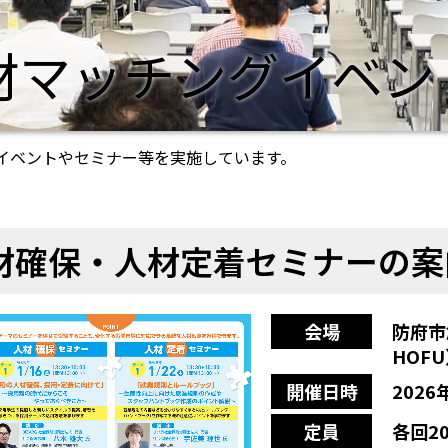
材マッチングイベン
イベントやセミナー等を実施しています。
材確保・人材定着セミナーの案
会場
防府市
HOF
開催日時
2026年
定員
各回2