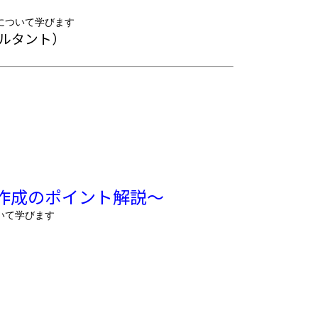
について学びます
サルタント）
・
作成のポイント解説〜
いて学びます