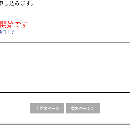
申し込みます。
付開始です
前日まで
〈 前のページ
次のページ 〉