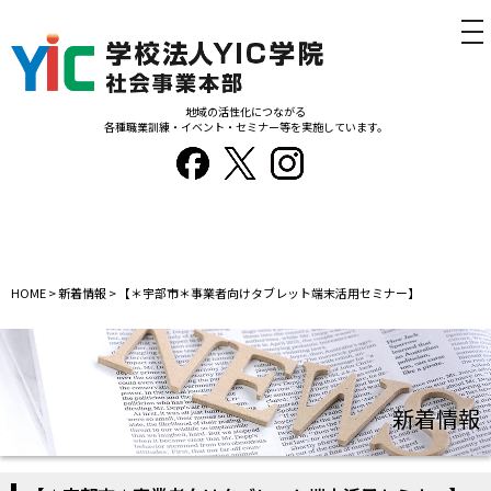
tog
nav
地域の活性化につながる
各種職業訓練・イベント・セミナー等を実施しています。
HOME
>
新着情報
>
【＊宇部市＊事業者向けタブレット端末活用セミナー】
新着情報