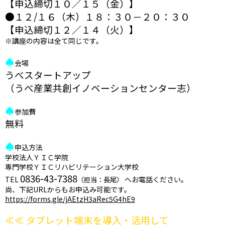
【申込締切１０／１５（金）】
●１２/１６（木）１８：３０－２０：３０
【申込締切１２／１４（火）】
※講座の内容は全て同じです。
♠
会場
うべスタートアップ
（うべ産業共創イノベーションセンター志）
♠
参加費
無料
♠
申込方法
学校法人ＹＩＣ学院
専門学校ＹＩＣリハビリテーション大学校
0836-43-7388
TEL
へお電話ください。
（担当：長尾）
尚、下記URLからもお申込み可能です。
https://forms.gle/jAEtzH3aRec5G4hE9
≪≪ タブレット端末を導入・活用して