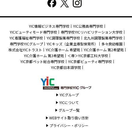
YIC情報ビジネス専門学校
YIC公務員専門学校
YICビューティモード専門学校
専門学校YICリハビリテーション大学校
YIC看護福祉専門学校
YIC調理製菓専門学校
北九州調理製菓専門学校
専門学校YICグループ
YICキッズ（企業主導型保育所）
多々良幼稚園
株式会社YICトラスト
YIC介護ホーム 希望苑
YIC介護ホーム 第2希望苑
YIC介護ホーム 第3希望苑
＜専＞YIC京都工科大学校
YIC京都ペット総合専門学校
YIC京都ビューティ専門学校
YIC京都日本語学院
YICグループ
YICについて
グループ一覧
WEBサイト取り扱い方針
プライバシー・ポリシー