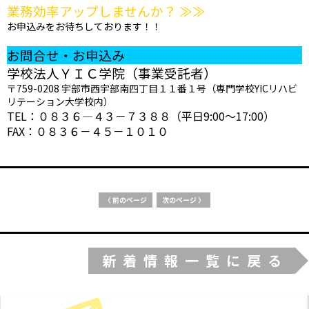
業務効率アップしませんか？ ≫≫
お申込みをお待ちしております！！
お問合せ・お申込み
学校法人ＹＩＣ学院（事業受託者）
〒759-0208
宇部市西宇部南四丁目１１番１号（専門学校YICリハビ
リテーション大学校内）
TEL：０８３６―４３－７３８８（平日9:00～17:00）
FAX：０８３６－４５－１０１０
〈 前のページ
次のページ 〉
新着情報一覧に戻る