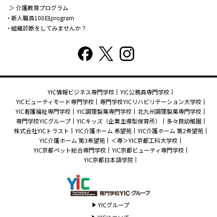
＞ 介護教育プログラム
新人職員100日program
組織診断をしてみませんか？
YIC情報ビジネス専門学校
YIC公務員専門学校
YICビューティモード専門学校
専門学校YICリハビリテーション大学校
YIC看護福祉専門学校
YIC調理製菓専門学校
北九州調理製菓専門学校
専門学校YICグループ
YICキッズ（企業主導型保育所）
多々良幼稚園
株式会社YICトラスト
YIC介護ホーム 希望苑
YIC介護ホーム 第2希望苑
YIC介護ホーム 第3希望苑
＜専＞YIC京都工科大学校
YIC京都ペット総合専門学校
YIC京都ビューティ専門学校
YIC京都日本語学院
YICグループ