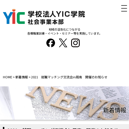
tog
nav
地域の活性化につながる
各種職業訓練・イベント・セミナー等を実施しています。
HOME
>
新着情報
>
2021 就職マッチング交流会in周南 開催のお知らせ
新着情報