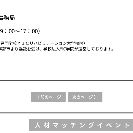
事務局
：00～17：00）
1号（専門学校ＹＩＣリハビリテーション大学校内）
部市より委託を受け、学校法人YIC学院が運営しております。
〈 前のページ
次のページ 〉
人材マッチングイベント