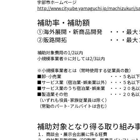
宇部市ホームページ
http://www.city.ube.yamaguchi.jp/machizukuri/
補助率・補助額
①海外展開・新商品開発 ・・・最大
②販路開拓 ・・・最大２
補助対象費用の1/2以内
小規模事業者※に対しては2/3以内
※小規模事業者とは（常時使用する従業員の数）
■卸･小売業 ・・・５名以下
■サービス業（宿泊業･娯楽業以外）・・・５名以下
■サービス業のうち宿泊業･娯楽業 ・・・２０名
■製造業その他 ・・・２０名以
（いずれも役員･家族従業員は除く）
（常勤のパート･アルバイトは含む）
補助対象となり得る取り組み
１．商談会・展示会出展に係る経費
２．自社製品販促物（PR動画、新商品パンフレッ