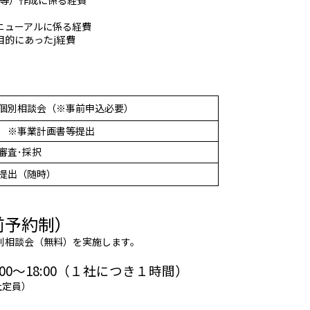
ニューアルに係る経費
的にあったj経費
個別相談会（※事前申込必要）
 ※事業計画書等提出
審査･採択
提出（随時）
前予約制）
別相談会（無料）を実施します。
:00～18:00（１社につき１時間）
社定員）