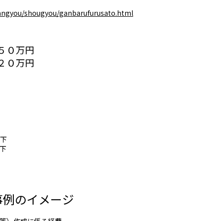
sangyou/shougyou/ganbarufurusato.html
５０万円
０万円
以下
下
事例のイメージ
ト等）作成に係る経費