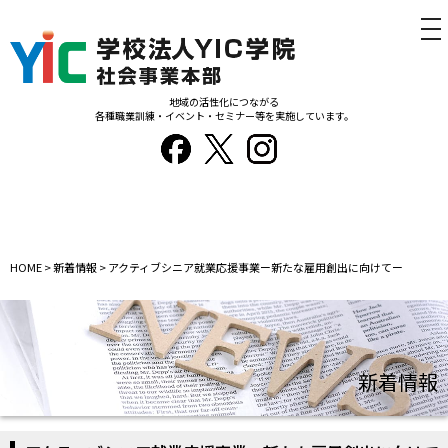
tog
nav
地域の活性化につながる
各種職業訓練・イベント・セミナー等を実施しています。
HOME
>
新着情報
>
アクティブシニア就業応援事業ー新たな雇用創出に向けてー
新着情報