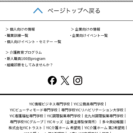
＞ 個人向けの情報
＞ 企業向けの情報
職業訓練一覧
企業向けイベント一覧
個人向けイベント・セミナー 一覧
＞ 介護教育プログラム
新人職員100日program
組織診断をしてみませんか？
YIC情報ビジネス専門学校
YIC公務員専門学校
YICビューティモード専門学校
専門学校YICリハビリテーション大学校
YIC看護福祉専門学校
YIC調理製菓専門学校
北九州調理製菓専門学校
専門学校YICグループ
YICキッズ（企業主導型保育所）
多々良幼稚園
株式会社YICトラスト
YIC介護ホーム 希望苑
YIC介護ホーム 第2希望苑