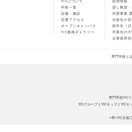
YICについて
採用情報
学校一覧
貸し教室・
設備・施設
外部事業 
交通アクセス
在校生の皆
オープンキャンパス
留学生（日
YIC動画ギャラリー
卒業生の方
企業採用担
専門学校と
専門学校YIC
YICグループ
YICキッズ
YIC
<専>YIC京