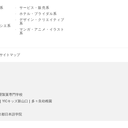
系
サービス・販売系
ホテル・ブライダル系
デザイン・クリエイティブ
系
シエ系
マンガ・アニメ・イラスト
系
サイトマップ
理製菓専門学校
YICキッズ新山口
多々良幼稚園
C京都日本語学院