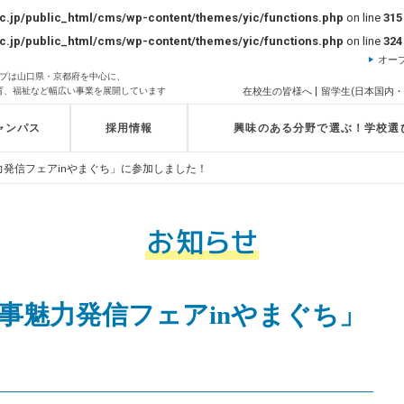
c.jp/public_html/cms/wp-content/themes/yic/functions.php
on line
315
c.jp/public_html/cms/wp-content/themes/yic/functions.php
on line
324
オー
ループは山口県・京都府を中心に、
育、福祉など幅広い事業を展開しています
在校生の皆様へ
留学生(日本国内・
ャンパス
採用情報
興味のある分野で選ぶ！学校選
力発信フェアinやまぐち」に参加しました！
仕事魅力発信フェアinやまぐち」