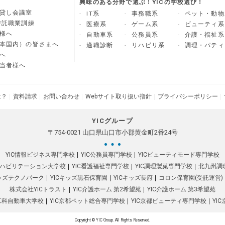
興味のある分野で選ぶ！YICの学校選び！
貸し会議室
IT系
事務職系
ペット・動物
委託職業訓練
医療系
ゲーム系
ビューティ系
様へ
自動車系
公務員系
介護・福祉系
本国内）の皆さまへ
適職診断
リハビリ系
調理・パティ
へ
当者様へ
は？
資料請求
お問い合わせ
Webサイト取り扱い指針
プライバシーポリシー
YICグループ
〒754-0021 山口県山口市小郡黄金町2番24号
YIC情報ビジネス専門学校
YIC公務員専門学校
YICビューティモード専門学校
リハビリテーション大学校
YIC看護福祉専門学校
YIC調理製菓専門学校
北九州調
キッズテクノパーク
YICキッズ黒石保育園
YICキッズ長府
コロン保育園(受託運営)
株式会社YICトラスト
YIC介護ホーム 第2希望苑
YIC介護ホーム 第3希望苑
都工科自動車大学校
YIC京都ペット総合専門学校
YIC京都ビューティ専門学校
YI
Copyright © YIC Group. All Rights Reserved.