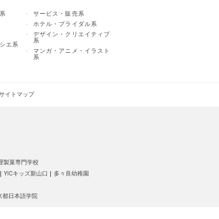
系
サービス・販売系
ホテル・ブライダル系
デザイン・クリエイティブ
系
シエ系
マンガ・アニメ・イラスト
系
サイトマップ
理製菓専門学校
YICキッズ新山口
多々良幼稚園
C京都日本語学院