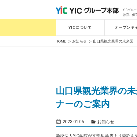
YICグ
教育、保
YICについて
オープンキ
HOME
お知らせ
山口県観光業界の未来図 
山口県観光業界の未
ナーのご案内
2023.01.05
お知らせ
学校法人YIC学院が文部科学省より委託を