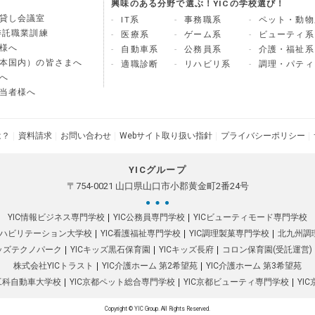
興味のある分野で選ぶ！YICの学校選び！
貸し会議室
IT系
事務職系
ペット・動物
委託職業訓練
医療系
ゲーム系
ビューティ系
様へ
自動車系
公務員系
介護・福祉系
本国内）の皆さまへ
適職診断
リハビリ系
調理・パティ
へ
当者様へ
は？
資料請求
お問い合わせ
Webサイト取り扱い指針
プライバシーポリシー
YICグループ
〒754-0021 山口県山口市小郡黄金町2番24号
YIC情報ビジネス専門学校
YIC公務員専門学校
YICビューティモード専門学校
リハビリテーション大学校
YIC看護福祉専門学校
YIC調理製菓専門学校
北九州調
キッズテクノパーク
YICキッズ黒石保育園
YICキッズ長府
コロン保育園(受託運営)
株式会社YICトラスト
YIC介護ホーム 第2希望苑
YIC介護ホーム 第3希望苑
都工科自動車大学校
YIC京都ペット総合専門学校
YIC京都ビューティ専門学校
YI
Copyright © YIC Group. All Rights Reserved.