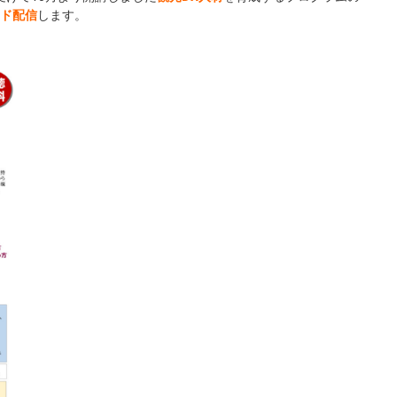
ド配信
します。