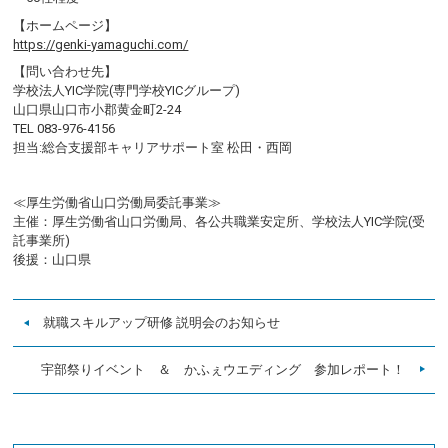
【ホームページ】
https://genki-yamaguchi.com/
【問い合わせ先】
学校法人YIC学院(専門学校YICグループ)
山口県山口市小郡黄金町2-24
TEL 083-976-4156
担当:総合支援部キャリアサポート室 松田・西岡
≪厚生労働省山口労働局委託事業≫
主催：厚生労働省山口労働局、各公共職業安定所、学校法人YIC学院(受
託事業所)
後援：山口県
就職スキルアップ研修 説明会のお知らせ
宇部祭りイベント ＆ かふぇウエディング 参加レポート！