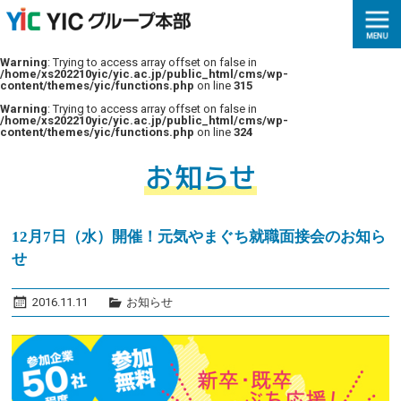
Warning
: Trying to access array offset on false in
/home/xs202210yic/yic.ac.jp/public_html/cms/wp-
content/themes/yic/functions.php
on line
315
Warning
: Trying to access array offset on false in
/home/xs202210yic/yic.ac.jp/public_html/cms/wp-
content/themes/yic/functions.php
on line
324
12月7日（水）開催！元気やまぐち就職面接会のお知ら
せ
2016.11.11
お知らせ