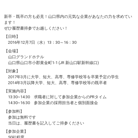
新卒・既卒の方も必見！山口県内の元気な企業があなたの力を求めてい
ます！
ぜひ履歴書持参でお越しください！
【日時】
2016年12月7日（水）13：30～16：30
【会場】
山口グランドホテル
山口県山口市小郡黄金町1-1 (JR 新山口駅新幹線口)
【対象】
2017年3月に大学、短大、高専、専修学校等を卒業予定の学生
2014年3月以降大学、短大、高専、専修学校等の既卒者
【実施内容】
13:30~14:30 求職者に対して参加企業からのPRタイム
14:30~16:30 参加企業の採用担当者と個別面接会
【参加料】
参加は無料です
当日は、履歴書を記入してご持参ください
【参加企業】
50社程度