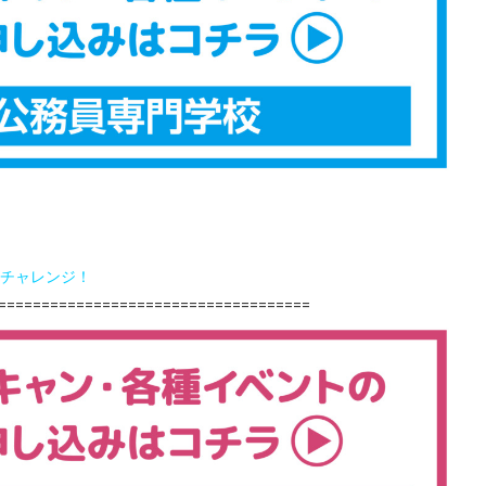
チャレンジ！
====================================