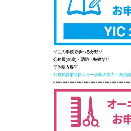
▽この学校で学べる分野▽
公務員(事務)・消防・警察など
▽体験内容▽
公務
員職業適性カラー診断＆握力・腕相撲
=================================