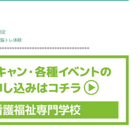
測定
脳トレ体験
====================================