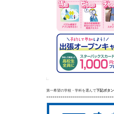
第一希望の学校・学科を選んで
下記ボタン
=================================