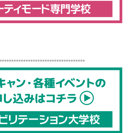
====================================