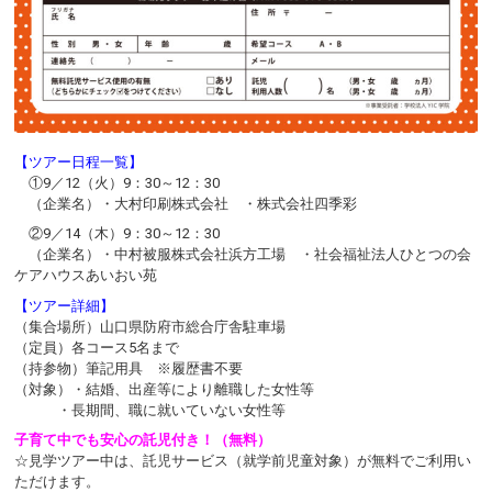
【ツアー日程一覧】
①9／12（火）9：30～12：30
（企業名）・大村印刷株式会社 ・株式会社四季彩
②9／14（木）9：30～12：30
（企業名）・中村被服株式会社浜方工場 ・社会福祉法人ひとつの会
ケアハウスあいおい苑
【ツアー詳細】
（集合場所）山口県防府市総合庁舎駐車場
（定員）各コース5名まで
（持参物）筆記用具 ※履歴書不要
（対象）・結婚、出産等により離職した女性等
・長期間、職に就いていない女性等
子育て中でも安心の託児付き！（無料）
☆見学ツアー中は、託児サービス（就学前児童対象）が無料でご利用い
ただけます。