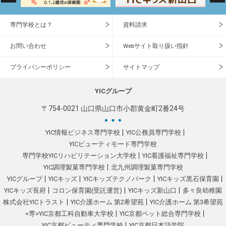
専門学校とは？
資料請求
お問い合わせ
Webサイト取り扱い指針
プライバシーポリシー
サイトマップ
YICグループ
〒754-0021 山口県山口市小郡黄金町2番24号
YIC情報ビジネス専門学校
YIC公務員専門学校
YICビューティモード専門学校
専門学校YICリハビリテーション大学校
YIC看護福祉専門学校
YIC調理製菓専門学校
北九州調理製菓専門学校
YICグループ
YICキッズ
YICキッズテクノパーク
YICキッズ黒石保育園
YICキッズ長府
コロン保育園(受託運営)
YICキッズ新山口
多々良幼稚園
株式会社YICトラスト
YIC介護ホーム 第2希望苑
YIC介護ホーム 第3希望苑
<専>YIC京都工科自動車大学校
YIC京都ペット総合専門学校
YIC京都ビューティ専門学校
YIC京都日本語学院