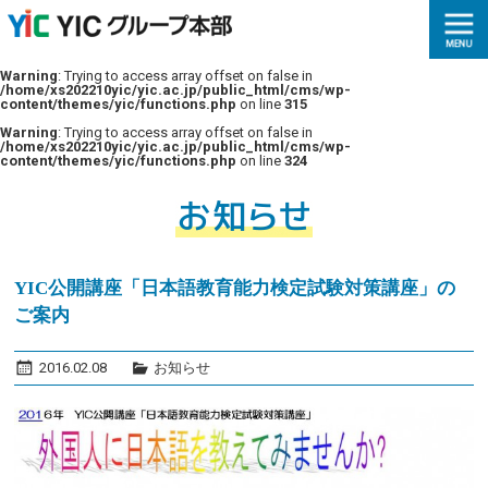
Warning
: Trying to access array offset on false in
/home/xs202210yic/yic.ac.jp/public_html/cms/wp-
content/themes/yic/functions.php
on line
315
Warning
: Trying to access array offset on false in
/home/xs202210yic/yic.ac.jp/public_html/cms/wp-
content/themes/yic/functions.php
on line
324
YIC公開講座「日本語教育能力検定試験対策講座」の
ご案内
2016.02.08
お知らせ