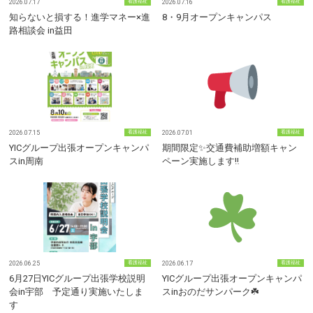
2026.07.17
看護福祉
2026.07.16
看護福祉
知らないと損する！進学マネー×進
8・9月オープンキャンパス
路相談会 in益田
2026.07.15
看護福祉
2026.07.01
看護福祉
YICグループ出張オープンキャンパ
期間限定✨交通費補助増額キャン
スin周南
ペーン実施します‼
2026.06.25
看護福祉
2026.06.17
看護福祉
6月27日YICグループ出張学校説明
YICグループ出張オープンキャンパ
会in宇部 予定通り実施いたしま
スinおのだサンパーク☘️
す