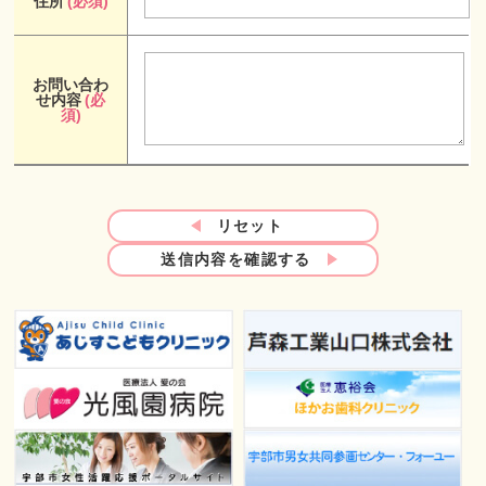
住所
(必須)
お問い合わ
せ内容
(必
須)
リセット
送信内容を確認する