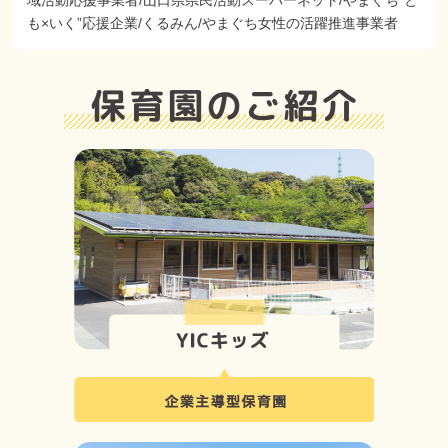
域活動応援事業者/山口県県民活動スーパーネット/やまぐち"と
も×いく”応援企業/くるみん/やまぐち女性の活躍推進事業者