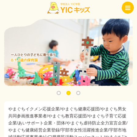
やまぐちイクメン応援企業/やまぐち健康応援団/やまぐち男女
共同参画推進事業者/やまぐち教育応援団/やまぐち子育て応援
企業/あいサポート企業・団体/やまぐち虐待防止全力宣言企業/
やまぐち健康経営企業登録/宇部市女性活躍推進企業/宇部市地