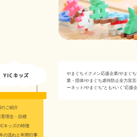
やまぐちイクメン応援企業/やまぐち
業・団体/やまぐち虐待防止全力宣言
ーネット/やまぐち"とも×いく”応援
園のご紹介
保育理念・目標
YICキッズの特徴
1年の流れと年間行事