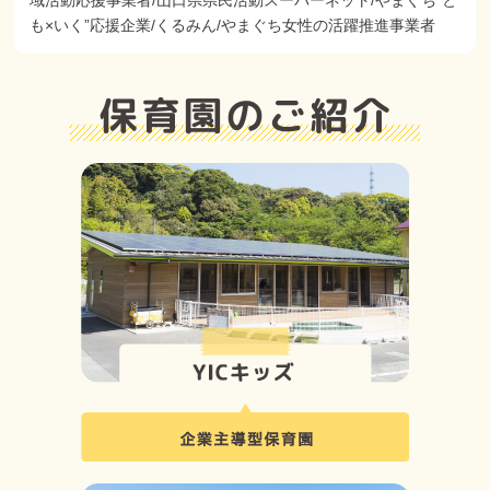
域活動応援事業者/山口県県民活動スーパーネット/やまぐち"と
も×いく”応援企業/くるみん/やまぐち女性の活躍推進事業者