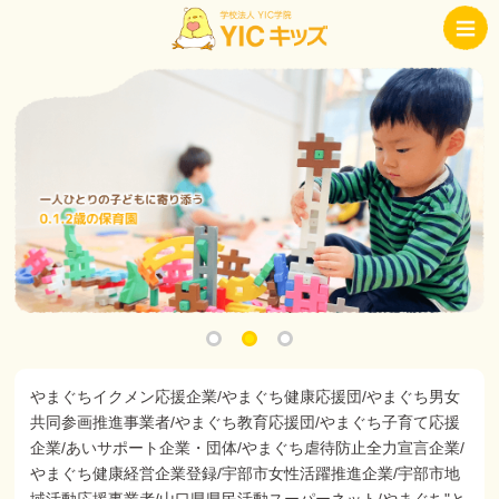
やまぐちイクメン応援企業/やまぐち健康応援団/やまぐち男女
共同参画推進事業者/やまぐち教育応援団/やまぐち子育て応援
企業/あいサポート企業・団体/やまぐち虐待防止全力宣言企業/
やまぐち健康経営企業登録/宇部市女性活躍推進企業/宇部市地