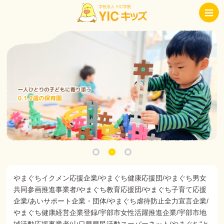
やまぐちイクメン応援企業/やまぐち健康応援団/やまぐち男女
共同参画推進事業者/やまぐち教育応援団/やまぐち子育て応援
企業/あいサポート企業・団体/やまぐち虐待防止全力宣言企業/
やまぐち健康経営企業登録/宇部市女性活躍推進企業/宇部市地