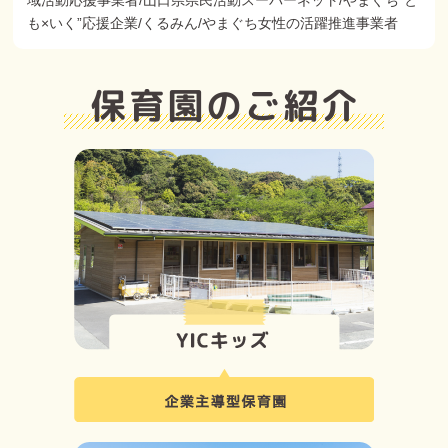
域活動応援事業者/山口県県民活動スーパーネット/やまぐち"と
も×いく”応援企業/くるみん/やまぐち女性の活躍推進事業者