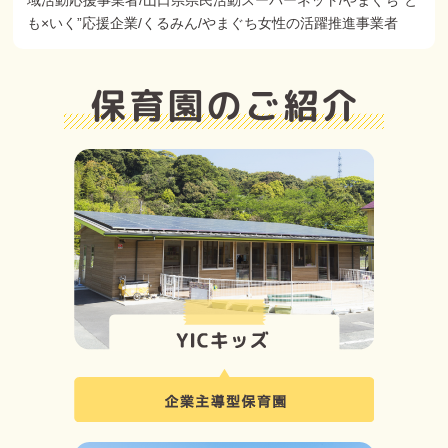
域活動応援事業者/山口県県民活動スーパーネット/やまぐち"と
も×いく”応援企業/くるみん/やまぐち女性の活躍推進事業者