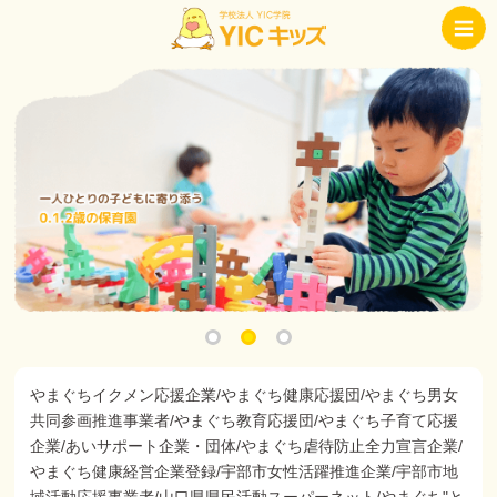
やまぐちイクメン応援企業/やまぐち健康応援団/やまぐち男女
共同参画推進事業者/やまぐち教育応援団/やまぐち子育て応援
企業/あいサポート企業・団体/やまぐち虐待防止全力宣言企業/
やまぐち健康経営企業登録/宇部市女性活躍推進企業/宇部市地