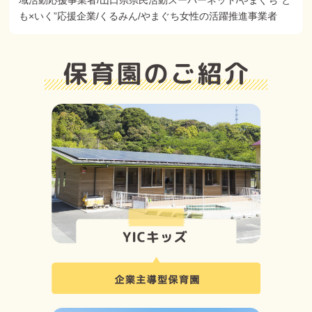
域活動応援事業者/山口県県民活動スーパーネット/やまぐち"と
も×いく”応援企業/くるみん/やまぐち女性の活躍推進事業者