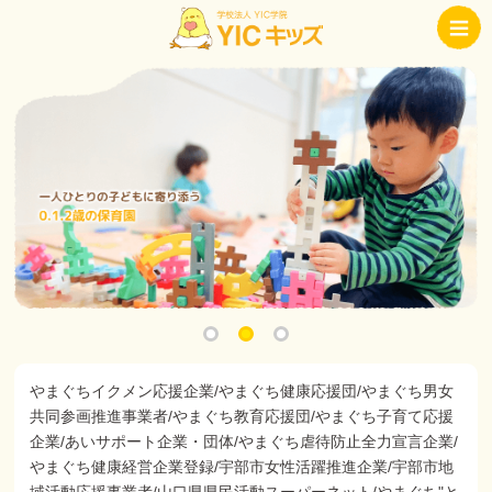
やまぐちイクメン応援企業/やまぐち健康応援団/やまぐち男女
共同参画推進事業者/やまぐち教育応援団/やまぐち子育て応援
企業/あいサポート企業・団体/やまぐち虐待防止全力宣言企業/
やまぐち健康経営企業登録/宇部市女性活躍推進企業/宇部市地