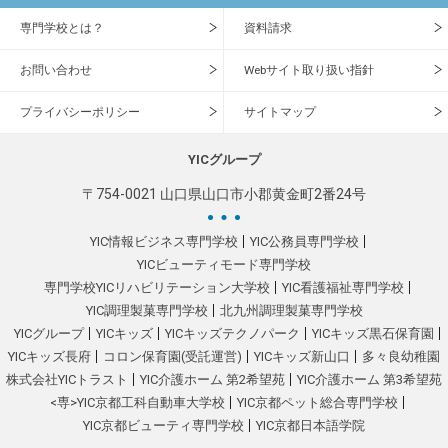
専門学校とは？
資料請求
お問い合わせ
Webサイト取り扱い指針
プライバシーポリシー
サイトマップ
YICグループ
〒754-0021 山口県山口市小郡黄金町2番24号
YIC情報ビジネス専門学校
YIC公務員専門学校
YICビューティモード専門学校
専門学校YICリハビリテーション大学校
YIC看護福祉専門学校
YIC調理製菓専門学校
北九州調理製菓専門学校
YICグループ
YICキッズ
YICキッズテクノパーク
YICキッズ黒石保育園
YICキッズ長府
コロン保育園(受託運営)
YICキッズ新山口
多々良幼稚園
株式会社YICトラスト
YIC介護ホーム 第2希望苑
YIC介護ホーム 第3希望苑
<専>YIC京都工科自動車大学校
YIC京都ペット総合専門学校
YIC京都ビューティ専門学校
YIC京都日本語学院