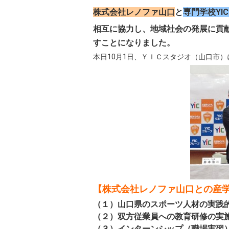
株式会社レノファ山口
と
専門学校YI
相互に協力し、
地域社会の発展に貢
すことになりました。
本日10月1日、ＹＩＣスタジオ（山口市
【株式会社レノファ山口との産
（１）山口県のスポーツ人材の実践
（２）双方従業員への教育研修の実
（３）インターンシップ（職場実習