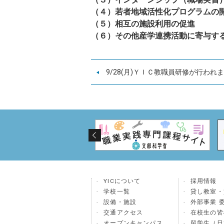
（４）若者地域活性化プログラムの
（５）相互の施設利用の促進
（６）その他産学連携活動に寄与す
9/28(月)ＹＩＣ教職員研修が行われ
YICについて
採用情報
学校一覧
貸し教室・
設備・施設
外部事業 
交通アクセス
在校生の皆
オープンキャンパス
留学生（日