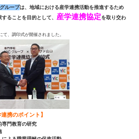
Cグループ
は、地域における産学連携活動を推進するため
産学連携協定
献することを目的として、
を取り交わ
）にて、調印式が開催されました。
学連携のポイント】
的専門教育の研究
施
）による職業理解の促進活動