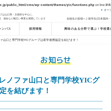
c.jp/public_html/cms/wp-content/themes/yic/functions.php
on line
315
オー
ループは山口県・京都府を中心に、
育、福祉など幅広い事業を展開しています
在校生の皆様へ
留学生(日本国内・
ャンパス
採用情報
興味のある分野で選ぶ！学校選
ァ山口と専門学校YICグループは産学連携協定を結びます！
レノファ山口と専門学校YICグ
定を結びます！