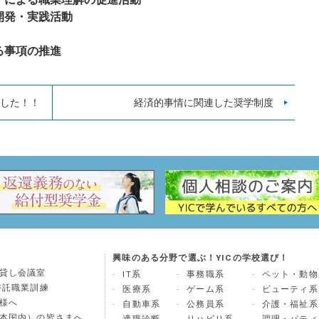
開発・実践活動
る事項の推進
ました！！
経済的事情に関連した奨学制度
興味のある分野で選ぶ！YICの学校選び！
貸し会議室
IT系
事務職系
ペット・動物
委託職業訓練
医療系
ゲーム系
ビューティ系
様へ
自動車系
公務員系
介護・福祉系
本国内）の皆さまへ