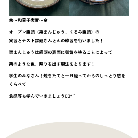
🌼〜和菓子実習〜🌼
オーブン饅頭（栗まんじゅう、くるみ饅頭）の
実習とテスト課題きんとんの練習を行いました！
栗まんじゅうは饅頭の表面に卵黄を塗ることによって
栗のような色、照りを出す製法をとります！
学生のみなさん！焼きたてと一日経ってからのしっとり感を
くらべて
食感等も学んでいきましょう❁⃘*.ﾟ