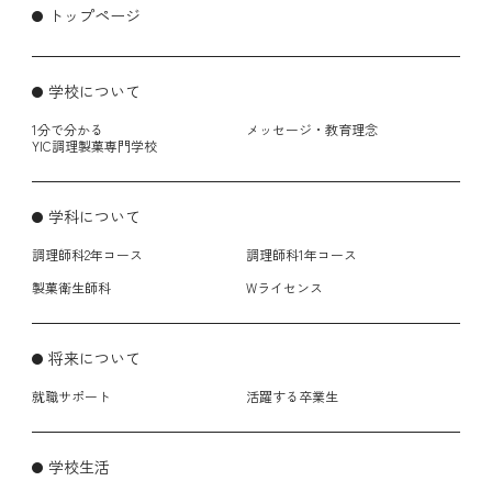
トップページ
学校について
1分で分かる
メッセージ・教育理念
YIC調理製菓専門学校
学科について
調理師科2年コース
調理師科1年コース
製菓衛生師科
Wライセンス
将来について
就職サポート
活躍する卒業生
学校生活