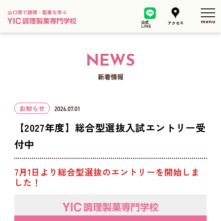
tog
公式
アクセス
LINE
NEWS
新着情報
お知らせ
2026.07.01
【2027年度】総合型選抜入試エントリー受
付中
7月1日より総合型選抜のエントリーを開始しま
した！