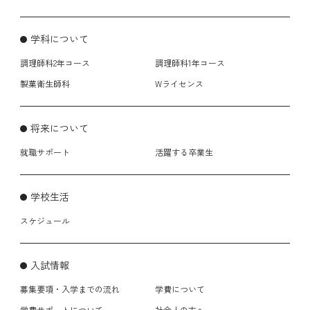
学科について
調理師科2年コース
調理師科1年コース
製菓衛生師科
Wライセンス
将来について
就職サポート
活躍する卒業生
学校生活
スケジュール
入試情報
募集要項・入学までの流れ
学費について
学費サポートについて
社会人の方へ