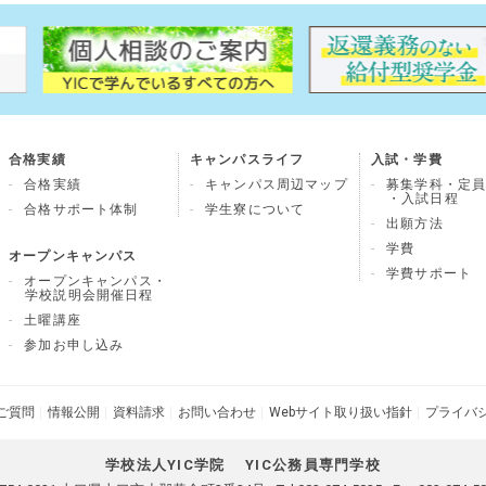
合格実績
キャンパスライフ
入試・学費
合格実績
キャンパス周辺マップ
募集学科・定
・入試日程
合格サポート体制
学生寮について
出願方法
学費
オープンキャンパス
学費サポート
オープンキャンパス・
学校説明会開催日程
土曜講座
参加お申し込み
ご質問
情報公開
資料請求
お問い合わせ
Webサイト取り扱い指針
プライバ
学校法人YIC学院
YIC公務員専門学校