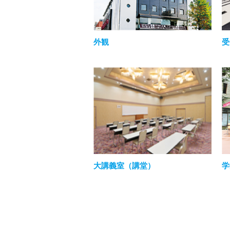
外観
受
大講義室（講堂）
学