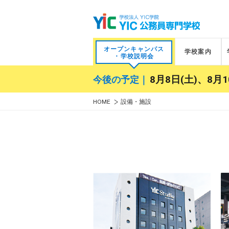
オープンキャンパス
学校案内
・学校説明会
今後の予定｜
8月8日(土)、8月1
HOME
設備・施設