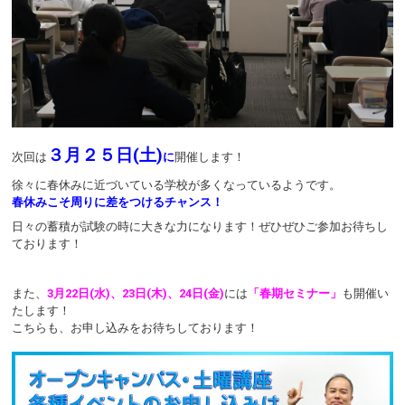
３月２５日(土)
次回は
に
開催します！
徐々に春休みに近づいている学校が多くなっているようです。
春休みこそ周りに差をつけるチャンス！
日々の蓄積が試験の時に大きな力になります！ぜひぜひご参加お待ちし
ております！
また、
3月22日(水)、23日(木)、24日(金)
には
「春期セミナー」
も開催い
たします！
こちらも、お申し込みをお待ちしております！