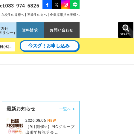
el:083-974-5825
在校生の皆様へ
卒業生の方へ
企業採用担当者様へ
育方針
資料請求
お問い合わせ
ポリシー)
以降の予定｜8月22日(土)、9月5日(土)、9月11日(金)、9月16日(水)、9月26日(土)、10月10日(土)、10月17日(土)
最新お知らせ
一覧へ
2026.08.05
NEW
【9月開催✨】YICグループ
出張学校説明会 …