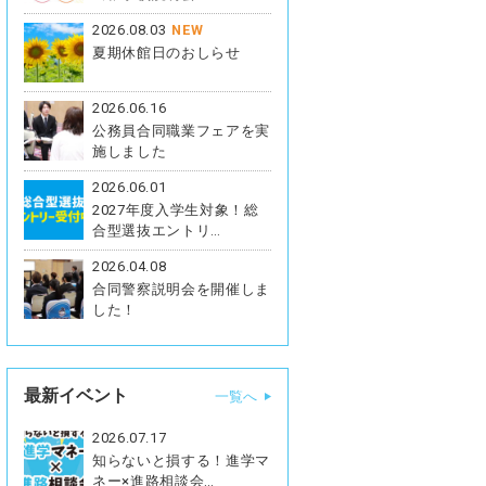
2026.08.03
NEW
夏期休館日のおしらせ
2026.06.16
公務員合同職業フェアを実
施しました
2026.06.01
2027年度入学生対象！総
合型選抜エントリ…
2026.04.08
合同警察説明会を開催しま
した！
最新イベント
一覧へ
2026.07.17
知らないと損する！進学マ
ネー×進路相談会…