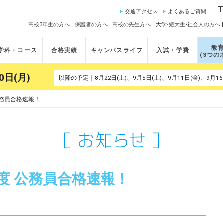
T
交通アクセス
よくあるご質問
高校3年生の方へ
保護者の方へ
高校の先生方へ
大学•短大生•社会人の方へ
教
学科・コース
合格実績
キャンパスライフ
入試・学費
(3つの
0日(月)
 公務員合格速報！
4年度 公務員合格速報！