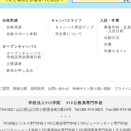
合格実績
キャンパスライフ
入試・学費
合格実績
キャンパス周辺マップ
募集学科・定
・入試日程
合格サポート体制
学生寮について
出願方法
学費
オープンキャンパス
学費サポート
オープンキャンパス・
学校説明会開催日程
土曜講座
参加お申し込み
ご質問
情報公開
資料請求
お問い合わせ
Webサイト取り扱い指針
プライバ
学校法人YIC学院
YIC公務員専門学校
754-0021 山口県山口市小郡黄金町2番24号
Tel:
083-974-5825
Fax:083-974-5
YIC情報ビジネス専門学校
YIC公務員専門学校
YICビューティモード専門学校
リハビリテーション大学校
YIC看護福祉専門学校
YIC調理製菓専門学校
北九州調