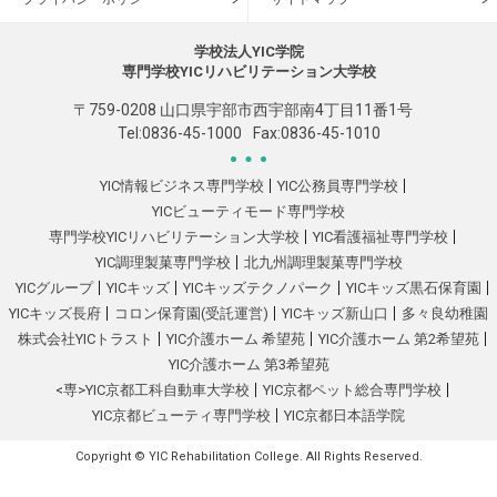
学校法人YIC学院
専門学校YICリハビリテーション大学校
〒759-0208 山口県宇部市西宇部南4丁目11番1号
Tel:
0836-45-1000
Fax:0836-45-1010
YIC情報ビジネス専門学校
YIC公務員専門学校
YICビューティモード専門学校
専門学校YICリハビリテーション大学校
YIC看護福祉専門学校
YIC調理製菓専門学校
北九州調理製菓専門学校
YICグループ
YICキッズ
YICキッズテクノパーク
YICキッズ黒石保育園
YICキッズ長府
コロン保育園(受託運営)
YICキッズ新山口
多々良幼稚園
株式会社YICトラスト
YIC介護ホーム 希望苑
YIC介護ホーム 第2希望苑
YIC介護ホーム 第3希望苑
<専>YIC京都工科自動車大学校
YIC京都ペット総合専門学校
YIC京都ビューティ専門学校
YIC京都日本語学院
Copyright © YIC Rehabilitation College. All Rights Reserved.