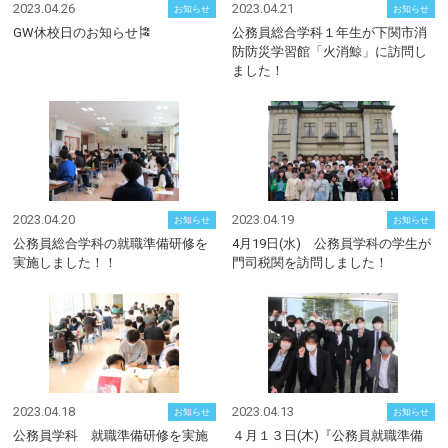
2023.04.26
2023.04.21
お知らせ
お知らせ
GW休校日のお知らせ🎏
公務員総合学科１年生が下関市消
防防災学習館「火消鯨」に訪問し
ました！
2023.04.20
2023.04.19
お知らせ
お知らせ
公務員総合学科の就職準備研修を
4月19日(水) 公務員学科の学生が
実施しました！！
門司税関を訪問しました！
2023.04.18
2023.04.13
お知らせ
お知らせ
公務員学科 就職準備研修を実施
４月１３日(木)『公務員就職準備