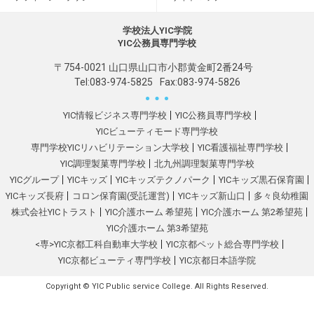
学校法人YIC学院
YIC公務員専門学校
〒754-0021 山口県山口市小郡黄金町2番24号
Tel:
083-974-5825
Fax:083-974-5826
YIC情報ビジネス専門学校
YIC公務員専門学校
YICビューティモード専門学校
専門学校YICリハビリテーション大学校
YIC看護福祉専門学校
YIC調理製菓専門学校
北九州調理製菓専門学校
YICグループ
YICキッズ
YICキッズテクノパーク
YICキッズ黒石保育園
YICキッズ長府
コロン保育園(受託運営)
YICキッズ新山口
多々良幼稚園
株式会社YICトラスト
YIC介護ホーム 希望苑
YIC介護ホーム 第2希望苑
YIC介護ホーム 第3希望苑
<専>YIC京都工科自動車大学校
YIC京都ペット総合専門学校
YIC京都ビューティ専門学校
YIC京都日本語学院
Copyright © YIC Public service College. All Rights Reserved.