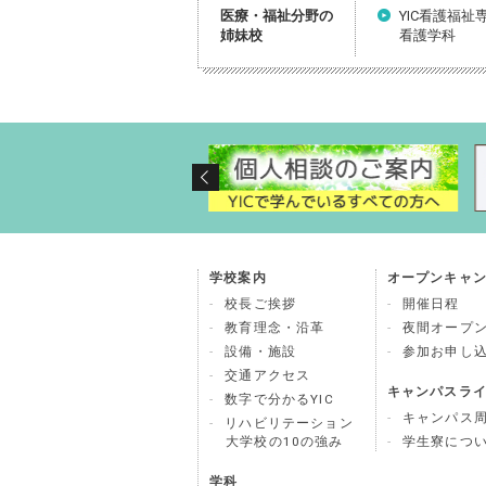
医療・福祉分野の
YIC看護福祉
姉妹校
看護学科
学校案内
オープンキャ
校長ご挨拶
開催日程
教育理念・沿革
夜間オープ
設備・施設
参加お申し
交通アクセス
キャンパスラ
数字で分かるYIC
キャンパス
リハビリテーション
大学校の10の強み
学生寮につ
学科