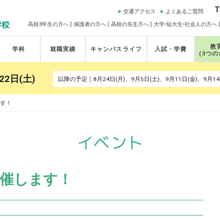
T
交通アクセス
よくあるご質問
高校3年生の方へ
保護者の方へ
高校の先生方へ
大学•短大生•社会人の方へ
教
学科
就職実績
キャンパスライフ
入試・学費
(3つ
22日(土)
す！
催します！