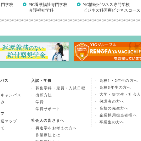
専門学校
YIC看護福祉専門学校
YIC情報ビジネス専門学校
介護福祉学科
ビジネス科医療ビジネスコース
ンパス
入試・学費
高校1・2年生の方へ
高校3年生の方へ
募集学科・定員・入試日程
大学・短大生・社会人
ンキャンパス
出願方法
保護者の方へ
込み
学費
高校の先生方へ
学費サポート
イフ
企業採用担当者様へ
社会人の皆さまへ
周辺マップ
卒業生の方へ
いて
再進学をお考えの方へ
作業療法とは