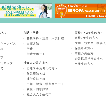
ンパス
入試・学費
高校1・2年生の方へ
高校3年生の方へ
募集学科・定員・入試日程
大学・短大生・社会人
ンキャンパス
出願方法
保護者の方へ
込み
学費
高校の先生方へ
学費サポート
イフ
企業採用担当者様へ
社会人の皆さまへ
周辺マップ
卒業生の方へ
いて
再進学をお考えの方へ
作業療法とは
理学療法とは
出願・学費・学費サポート
就職・国家試験
社会人入学生の声