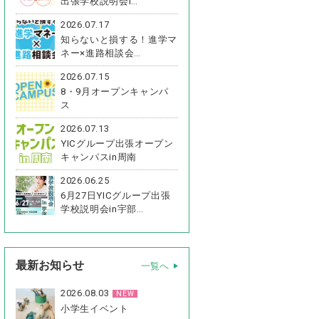
出張学校説明会i…
2026.07.17
知らないと損する！進学マ
ネー×進路相談会…
2026.07.15
8・9月オープンキャンパ
ス
2026.07.13
YICグループ出張オープン
キャンパスin周南
2026.06.25
6月27日YICグループ出張
学校説明会in宇部…
最新お知らせ
一覧へ
2026.08.03
NEW
小学生イベント