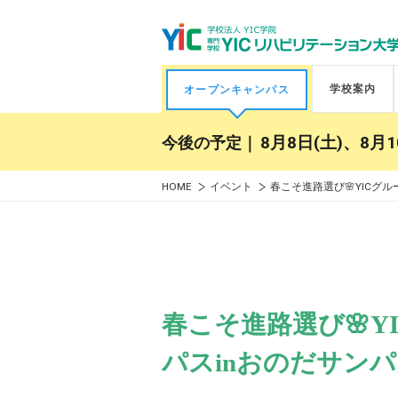
学校案内
オープンキャンパス
今後の予定｜
8月8日(土)、8月1
HOME
イベント
春こそ進路選び🌸YICグ
春こそ進路選び🌸
パスinおのだサン