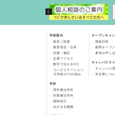
学校案内
オープンキャ
校長ご挨拶
開催日程
教育理念・沿革
夜間オープ
設備・施設
参加お申し
交通アクセス
キャンパスラ
数字で分かるYIC
キャンパス
リハビリテーション
大学校の10の強み
学生寮につ
学科
理学療法学科
作業療法学科
講師紹介
めざせる職種