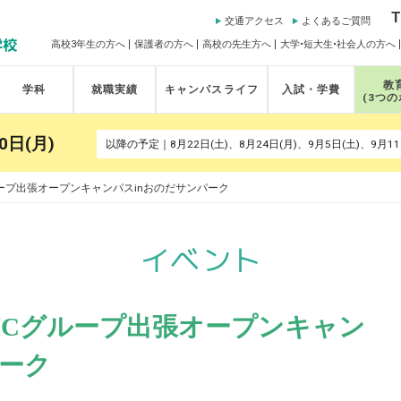
T
交通アクセス
よくあるご質問
高校3年生の方へ
保護者の方へ
高校の先生方へ
大学•短大生•社会人の方へ
教
学科
就職実績
キャンパスライフ
入試・学費
(3つ
0日(月)
ループ出張オープンキャンパスinおのだサンパーク
YICグループ出張オープンキャン
パーク