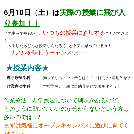
6月10日（土）は
実際の授業に飛び入
り参加！！
いつもの授業に参加する
＊先生も学生もいる、
ことができま
す！
入学したらどんな授業なんだろう…と不安に思っている方！
リアルを味わうチャンス
です！！
★授業内容★
理学療法学科
効果的なストレッチとは！！～解剖学
・
運動学を学
作業療法学科
本校学生と一緒に自助具制作で箸を作ろう！
作業療法、理学療法について興味があるけど、
どのように動いていいのか分からない
という方は
多いのでは…？
まずは気軽にオープンキャンパスに遊びにきてく
ださい♪