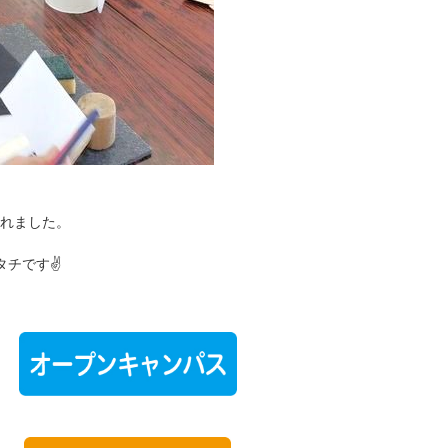
れました。
チです✌️
ラ