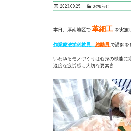
2023.08.25
お知らせ
革細工
本日、厚南地区で
を実施
作業療法学科教員、
総動員
で講師を
いわゆるモノづくりは心身の機能に
適度な疲労感も大切な要素☝️