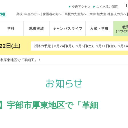
T
交通アクセス
よくあるご質問
高校3年生の方へ
保護者の方へ
高校の先生方へ
大学•短大生•社会人の方へ
教
学科
就職実績
キャンパスライフ
入試・学費
(3つ
22日(土)
市厚東地区で「革細工」！
】宇部市厚東地区で「革細