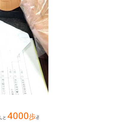
4000
歩
んと
✌️