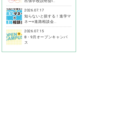
出張学校説明会i…
2026.07.17
知らないと損する！進学マ
ネー×進路相談会…
2026.07.15
8・9月オープンキャンパ
ス