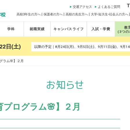
T
交通アクセス
よくあるご質問
高校3年生の方へ
保護者の方へ
高校の先生方へ
大学•短大生•社会人の方へ
教
学科
就職実績
キャンパスライフ
入試・学費
(3つ
22日(土)
グラム🌸】２月
教育プログラム🌸】２月