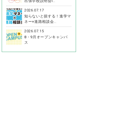
出張学校説明会i…
2026.07.17
知らないと損する！進学マ
ネー×進路相談会…
2026.07.15
8・9月オープンキャンパ
ス