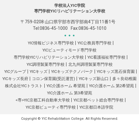
学校法人YIC学院
専門学校YICリハビリテーション大学校
〒759-0208 山口県宇部市西宇部南4丁目11番1号
Tel:
0836-45-1000
Fax:0836-45-1010
YIC情報ビジネス専門学校
YIC公務員専門学校
YICビューティモード専門学校
専門学校YICリハビリテーション大学校
YIC看護福祉専門学校
YIC調理製菓専門学校
北九州調理製菓専門学校
YICグループ
YICキッズ
YICキッズテクノパーク
YICキッズ黒石保育園
YICキッズ長府
コロン保育園(受託運営)
YICキッズ新山口
多々良幼稚園
株式会社YICトラスト
YIC介護ホーム 希望苑
YIC介護ホーム 第2希望苑
YIC介護ホーム 第3希望苑
<専>YIC京都工科自動車大学校
YIC京都ペット総合専門学校
YIC京都ビューティ専門学校
YIC京都日本語学院
Copyright © YIC Rehabilitation College. All Rights Reserved.