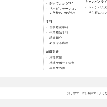
キャンパスラ
数字で分かるYIC
キャンパス
リハビリテーション
大学校の10の強み
学生寮につ
学科
理学療法学科
作業療法学科
講師紹介
めざせる職種
就職実績
就職実績
就職サポート体制
卒業生の声
貸し教室・貸し会議室
よく