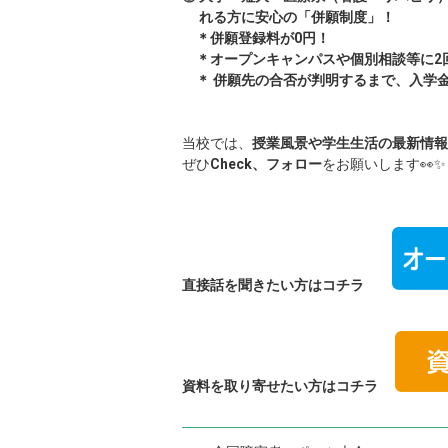
れる方に安心の「併願制度」！
＊
併願登録料が0円！
＊オープンキャンパスや個別相談等に2
＊ 併願先の合否が判明するまで、入学
当校では、
授業風景や学生生活の最新情報
ぜひ
Check、フォロー
をお願いします👀
直接話を聞きたい方はコチラ
資料を取り寄せたい方はコチラ