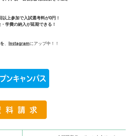
回以上参加で入試選考料が0円！
金・学費の納入が延期できる！
を
、
Instagram
にアップ中！！
✨