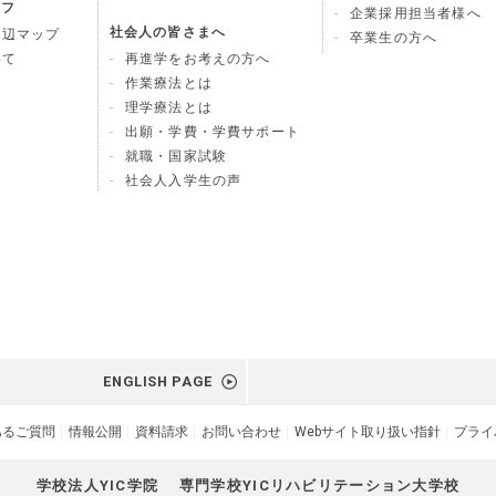
イフ
企業採用担当者様へ
社会人の皆さまへ
周辺マップ
卒業生の方へ
いて
再進学をお考えの方へ
作業療法とは
理学療法とは
出願・学費・学費サポート
就職・国家試験
社会人入学生の声
ENGLISH PAGE
あるご質問
情報公開
資料請求
お問い合わせ
Webサイト取り扱い指針
プライ
学校法人YIC学院
専門学校YICリハビリテーション大学校