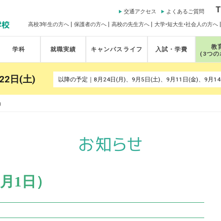
T
交通アクセス
よくあるご質問
高校3年生の方へ
保護者の方へ
高校の先生方へ
大学•短大生•社会人の方へ
教
学科
就職実績
キャンパスライフ
入試・学費
(3つ
22日(土)
）
月1日）