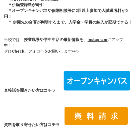
＊
併願登録料が0円！
＊オープンキャンパスや個別相談等に2回以上参加で入試選考料が0
円！
＊ 併願先の合否が判明するまで、入学金・学費の納入が延期できる！
当校では、
授業風景や学生生活の最新情報を
、
Instagram
にアップ
中！！
ぜひ
Check、フォロー
をお願いします👀✨
直接話を聞きたい方はコチラ
資料を取り寄せたい方はコチラ