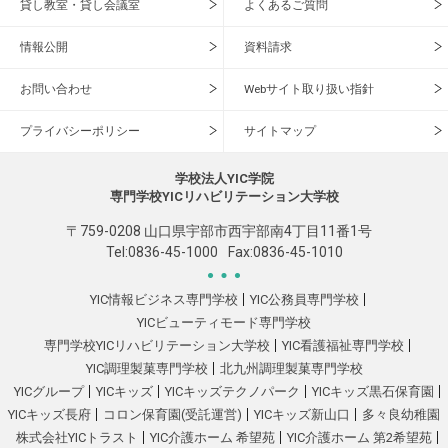
貸し教室・貸し会議室
よくあるご質問
情報公開
資料請求
お問い合わせ
Webサイト取り扱い指針
プライバシーポリシー
サイトマップ
学校法人YIC学院
専門学校YICリハビリテーション大学校
〒759-0208 山口県宇部市西宇部南4丁目11番1号
Tel:
0836-45-1000
Fax:0836-45-1010
YIC情報ビジネス専門学校
YIC公務員専門学校
YICビューティモード専門学校
専門学校YICリハビリテーション大学校
YIC看護福祉専門学校
YIC調理製菓専門学校
北九州調理製菓専門学校
YICグループ
YICキッズ
YICキッズテクノパーク
YICキッズ黒石保育園
YICキッズ長府
コロン保育園(受託運営)
YICキッズ新山口
多々良幼稚園
株式会社YICトラスト
YIC介護ホーム 希望苑
YIC介護ホーム 第2希望苑