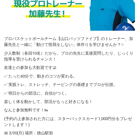
プロバスケットボールチーム【山口パッツファイブ】のトレーナー、加
藤先生と一緒に「動けて怪我をしない」体作りを学びませんか？✨
少人数制（各回10名）だから、プロの先生に直接質問したり、じっくり
指導を受けられるチャンス！
友達との参加も大歓迎です🤝
✅ たった60分で、動きのコツが変わる。
✅ 実践トレ、ストレッチ、テーピングの基礎までプロが伝授。
✅ 明日からの部活に、自信がつく。
楽しく体を動かして、部活がもっと好きになる！
なんと参加無料です！👟
(予約の上参加された方には、スターバックスカード1,000円分をプレゼ
ントします！)
📅 3/30(月) 場所：徳山駅前