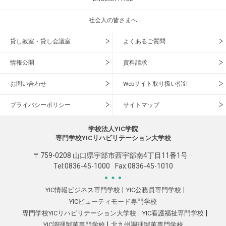
社会人の皆さまへ
貸し教室・貸し会議室
よくあるご質問
情報公開
資料請求
お問い合わせ
Webサイト取り扱い指針
プライバシーポリシー
サイトマップ
学校法人YIC学院
専門学校YICリハビリテーション大学校
〒759-0208 山口県宇部市西宇部南4丁目11番1号
Tel:
0836-45-1000
Fax:0836-45-1010
YIC情報ビジネス専門学校
YIC公務員専門学校
YICビューティモード専門学校
専門学校YICリハビリテーション大学校
YIC看護福祉専門学校
YIC調理製菓専門学校
北九州調理製菓専門学校