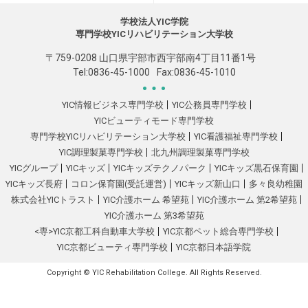
学校法人YIC学院
専門学校YICリハビリテーション大学校
〒759-0208 山口県宇部市西宇部南4丁目11番1号
Tel:
0836-45-1000
Fax:0836-45-1010
YIC情報ビジネス専門学校
YIC公務員専門学校
YICビューティモード専門学校
専門学校YICリハビリテーション大学校
YIC看護福祉専門学校
YIC調理製菓専門学校
北九州調理製菓専門学校
YICグループ
YICキッズ
YICキッズテクノパーク
YICキッズ黒石保育園
YICキッズ長府
コロン保育園(受託運営)
YICキッズ新山口
多々良幼稚園
株式会社YICトラスト
YIC介護ホーム 希望苑
YIC介護ホーム 第2希望苑
YIC介護ホーム 第3希望苑
<専>YIC京都工科自動車大学校
YIC京都ペット総合専門学校
YIC京都ビューティ専門学校
YIC京都日本語学院
Copyright © YIC Rehabilitation College. All Rights Reserved.