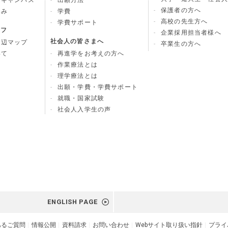
ンキャンパス
出願方法
保護者の方へ
込み
学費
高校の先生方へ
学費サポート
イフ
企業採用担当者様へ
社会人の皆さまへ
周辺マップ
卒業生の方へ
いて
再進学をお考えの方へ
作業療法とは
理学療法とは
出願・学費・学費サポート
就職・国家試験
社会人入学生の声
ENGLISH PAGE
あるご質問
情報公開
資料請求
お問い合わせ
Webサイト取り扱い指針
プライ