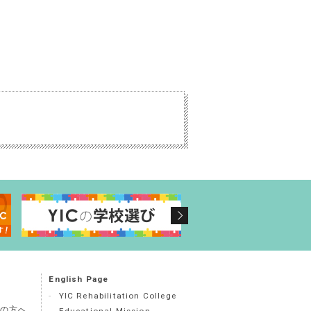
English Page
YIC Rehabilitation College
の方へ