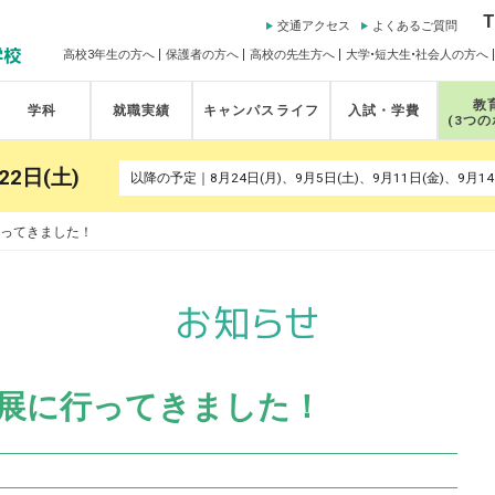
T
交通アクセス
よくあるご質問
高校3年生の方へ
保護者の方へ
高校の先生方へ
大学•短大生•社会人の方へ
教
学科
就職実績
キャンパスライフ
入試・学費
(3つ
22日(土)
ってきました！
展に行ってきました！