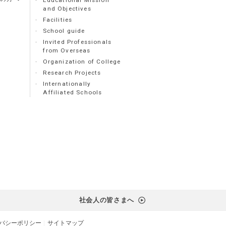
Educational Mission
and Objectives
Facilities
School guide
Invited Professionals
from Overseas
Organization of College
Research Projects
Internationally
Affiliated Schools
社会人の皆さまへ
バシーポリシー
サイトマップ