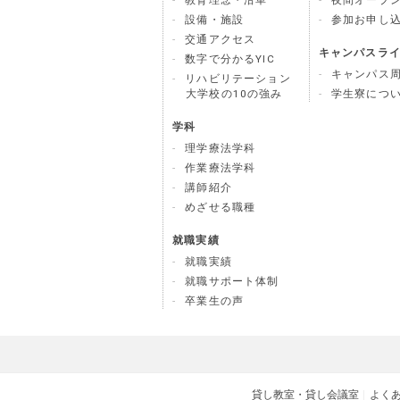
教育理念・沿革
夜間オープ
設備・施設
参加お申し
交通アクセス
キャンパスラ
数字で分かるYIC
キャンパス
リハビリテーション
大学校の10の強み
学生寮につ
学科
理学療法学科
作業療法学科
講師紹介
めざせる職種
就職実績
就職実績
就職サポート体制
卒業生の声
貸し教室・貸し会議室
よく