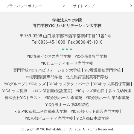
プライバシーポリシー
サイトマップ
学校法人YIC学院
専門学校YICリハビリテーション大学校
〒759-0208 山口県宇部市西宇部南4丁目11番1号
Tel:
0836-45-1000
Fax:0836-45-1010
YIC情報ビジネス専門学校
YIC公務員専門学校
YICビューティモード専門学校
専門学校YICリハビリテーション大学校
YIC看護福祉専門学校
YIC調理製菓専門学校
北九州調理製菓専門学校
YICグループ
YICキッズ
YICキッズテクノパーク
YICキッズ黒石保育園
YICキッズ長府
コロン保育園(受託運営)
YICキッズ新山口
多々良幼稚園
株式会社YICトラスト
YIC介護ホーム 希望苑
YIC介護ホーム 第2希望苑
YIC介護ホーム 第3希望苑
<専>YIC京都工科自動車大学校
YIC京都ペット総合専門学校
YIC京都ビューティ専門学校
YIC京都日本語学院
Copyright © YIC Rehabilitation College. All Rights Reserved.