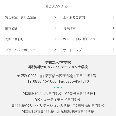
社会人の皆さまへ
貸し教室・貸し会議室
よくあるご質問
情報公開
資料請求
お問い合わせ
Webサイト取り扱い指針
プライバシーポリシー
サイトマップ
学校法人YIC学院
専門学校YICリハビリテーション大学校
〒759-0208 山口県宇部市西宇部南4丁目11番1号
Tel:
0836-45-1000
Fax:0836-45-1010
YIC情報ビジネス専門学校
YIC公務員専門学校
YICビューティモード専門学校
専門学校YICリハビリテーション大学校
YIC看護福祉専門学校
YIC調理製菓専門学校
北九州調理製菓専門学校