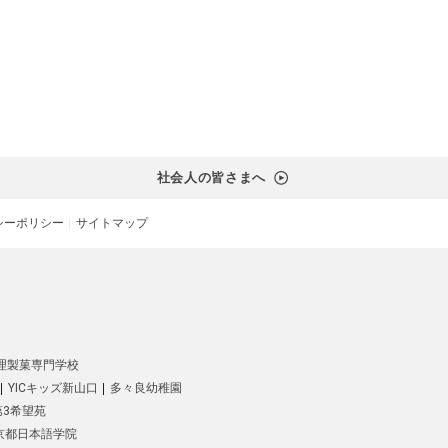
社会人の皆さまへ
シーポリシー
サイトマップ
理製菓専門学校
YICキッズ新山口
多々良幼稚園
第3希望苑
C京都日本語学院