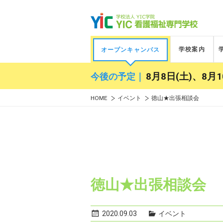
学校案内
オープンキャンパス
今後の予定｜
8月8日(土)、8月1
HOME
イベント
徳山★出張相談会
徳山★出張相談会
2020.09.03
イベント