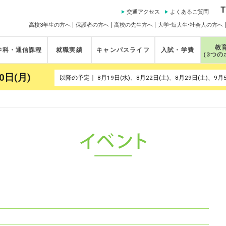
T
交通アクセス
よくあるご質問
高校3年生の方へ
保護者の方へ
高校の先生方へ
大学•短大生•社会人の方へ
教
学科・通信課程
就職実績
キャンパスライフ
入試・学費
(3つの
0日(月)