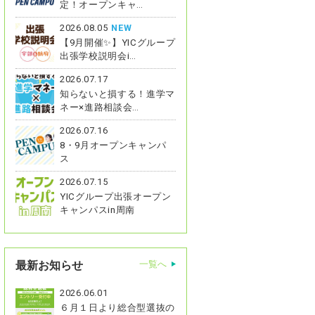
定！オープンキャ…
2026.08.05
NEW
【9月開催✨】YICグループ
出張学校説明会i…
2026.07.17
知らないと損する！進学マ
ネー×進路相談会…
2026.07.16
8・9月オープンキャンパ
ス
2026.07.15
YICグループ出張オープン
キャンパスin周南
最新お知らせ
一覧へ
2026.06.01
６月１日より総合型選抜の