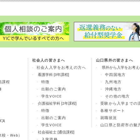
社会人の皆さまへ
山口県外の皆さまへ
社会人入学をお考えの方へ
県外から入学をお考え
看護学科 [3年課程]
中四国地方
信課程
特徴
九州地方
修
出願のご案内
沖縄地方
学生VOICE
その他の地方
介護福祉学科 [2年課程]
受験から入学までの
特徴
各種サポート
出願のご案内
就職状況
パス
学生VOICE
山口県と防府市の魅
社会福祉士 [通信課程]
校・Web）
入学資格