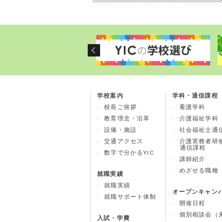
学校案内
学科・通信課程
校長ご挨拶
看護学科
教育理念・沿革
介護福祉学科
設備・施設
社会福祉士通
交通アクセス
介護実務者研
通信課程
数字で分かるYIC
講師紹介
めざせる職種
就職実績
就職実績
オープンキャン
就職サポート体制
開催日程
個別相談会（来
入試・学費