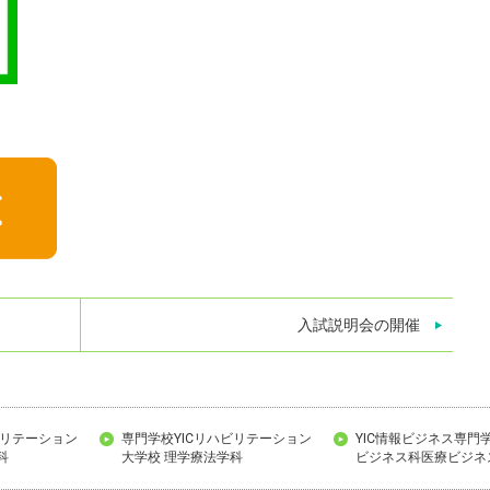
入試説明会の開催
ビリテーション
専門学校YICリハビリテーション
YIC情報ビジネス専門
科
大学校 理学療法学科
ビジネス科医療ビジネ