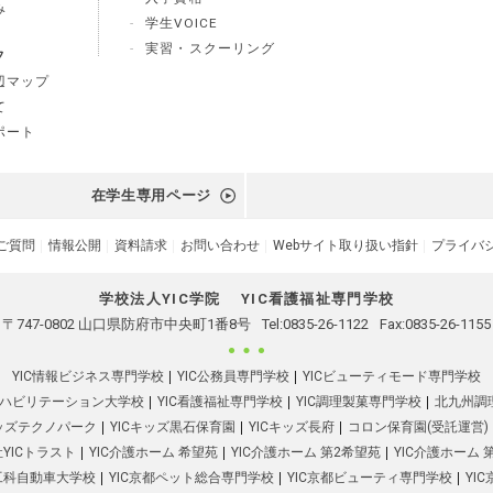
み
学生VOICE
実習・スクーリング
フ
辺マップ
て
ポート
在学生専用ページ
ご質問
情報公開
資料請求
お問い合わせ
Webサイト取り扱い指針
プライバ
学校法人YIC学院
YIC看護福祉専門学校
〒747-0802 山口県防府市中央町1番8号
Tel:
0835-26-1122
Fax:0835-26-1155
YIC情報ビジネス専門学校
YIC公務員専門学校
YICビューティモード専門学校
リハビリテーション大学校
YIC看護福祉専門学校
YIC調理製菓専門学校
北九州調
キッズテクノパーク
YICキッズ黒石保育園
YICキッズ長府
コロン保育園(受託運営)
YICトラスト
YIC介護ホーム 希望苑
YIC介護ホーム 第2希望苑
YIC介護ホーム 
都工科自動車大学校
YIC京都ペット総合専門学校
YIC京都ビューティ専門学校
YI