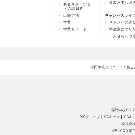
参加お申し込
募集学科・定員
・入試日程
出願方法
キャンパスライ
学費
キャンパス周
学費サポート
学生寮につい
一人暮らしサ
専門学校とは？
よくある
専門学校YIC
YICグループ
YICキッズ
YIC
株式会社
<専>YIC京