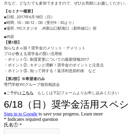
方など、どなたでも参加できますので、ぜひお気軽にお越しください。
【セミナー概要】
■日程…2017年6月18日（日）
■時間…10：00-12：00（受付9：30より）
■場所…YICスタジオ JR新山口駅南口（新幹線口）前
■内容
【第1部】
知らなきゃ損？奨学金のメリット・デメリット
プロが教える奨学金の賢い活用術
・ポイント①…制度変更についての最新情報2017
・ポイント②…キチンと理解！奨学金のポイントと注意点
・ポイント③…知って得する！返済利息節約術 など
【第2部】※希望者のみ
専門学校YICグループ個別相談会
■ご予約は
こちら
もしくは下記フォームよりお申し込みください