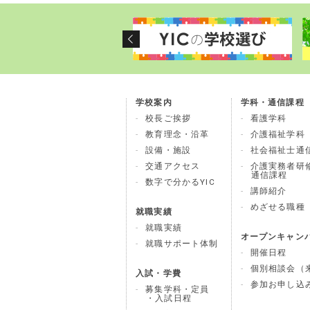
学校案内
学科・通信課程
校長ご挨拶
看護学科
教育理念・沿革
介護福祉学科
設備・施設
社会福祉士通
交通アクセス
介護実務者研
通信課程
数字で分かるYIC
講師紹介
めざせる職種
就職実績
就職実績
オープンキャン
就職サポート体制
開催日程
個別相談会（来
入試・学費
参加お申し込
募集学科・定員
・入試日程