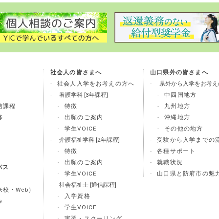
社会人の皆さまへ
山口県外の皆さまへ
社会人入学をお考えの方へ
県外から入学をお考え
看護学科 [3年課程]
中四国地方
信課程
特徴
九州地方
修
出願のご案内
沖縄地方
学生VOICE
その他の地方
介護福祉学科 [2年課程]
受験から入学までの
特徴
各種サポート
出願のご案内
就職状況
パス
学生VOICE
山口県と防府市の魅
社会福祉士 [通信課程]
校・Web）
入学資格
み
学生VOICE
実習・スクーリング