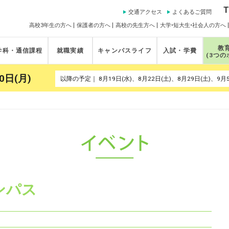
T
交通アクセス
よくあるご質問
高校3年生の方へ
保護者の方へ
高校の先生方へ
大学•短大生•社会人の方へ
教
学科・通信課程
就職実績
キャンパスライフ
入試・学費
(3つの
0日(月)
ンパス