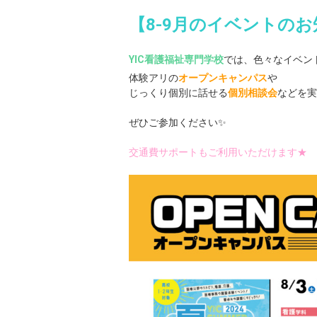
【8-9月のイベントの
YIC看護福祉専門学校
では、色々なイベン
体験アリの
オープンキャンパス
や
じっくり個別に話せる
個別相談会
などを実
ぜひご参加ください✨
交通費サポートもご利用いただけます★