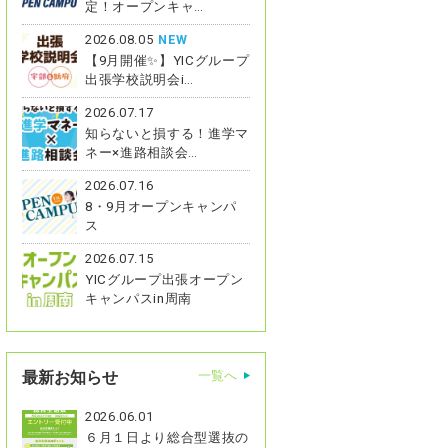
定！オープンキャ…
2026.08.05
NEW
【9月開催✨】YICグループ
出張学校説明会i…
2026.07.17
知らないと損する！進学マ
ネー×進路相談会…
2026.07.16
8・9月オープンキャンパ
ス
2026.07.15
YICグループ出張オープン
キャンパスin周南
最新お知らせ
一覧へ
2026.06.01
６月１日より総合型選抜の