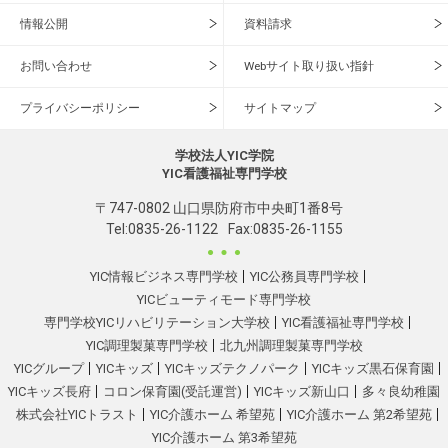
情報公開
資料請求
お問い合わせ
Webサイト取り扱い指針
プライバシーポリシー
サイトマップ
学校法人YIC学院
YIC看護福祉専門学校
〒747-0802 山口県防府市中央町1番8号
Tel:
0835-26-1122
Fax:0835-26-1155
YIC情報ビジネス専門学校
YIC公務員専門学校
YICビューティモード専門学校
専門学校YICリハビリテーション大学校
YIC看護福祉専門学校
YIC調理製菓専門学校
北九州調理製菓専門学校
YICグループ
YICキッズ
YICキッズテクノパーク
YICキッズ黒石保育園
YICキッズ長府
コロン保育園(受託運営)
YICキッズ新山口
多々良幼稚園
株式会社YICトラスト
YIC介護ホーム 希望苑
YIC介護ホーム 第2希望苑
YIC介護ホーム 第3希望苑